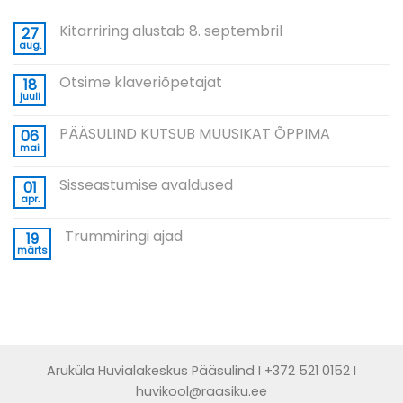
Kitarriring alustab 8. septembril
27
aug.
Otsime klaveriõpetajat
18
juuli
PÄÄSULIND KUTSUB MUUSIKAT ÕPPIMA
06
mai
Sisseastumise avaldused
01
apr.
Trummiringi ajad
19
märts
Aruküla Huvialakeskus Pääsulind I +372 521 0152 I
huvikool@raasiku.ee