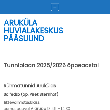
Skip
to
content
ARUKÜLA
HUVIALAKESKUS
PÄÄSULIND
Tunniplaan 2025/2026 õppeaastal
Rühmatunnid Arukülas
Solfedžo (õp. Piret Sternhof)
Ettevalmistusklass
esmaspäeval
A grupp
13.45 – 14.30