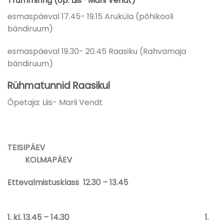
Trummiring (õp. Liis- Marii Vendt)
esmaspäeval 17.45- 19.15 Aruküla (põhikooli
bändiruum)
esmaspäeval 19.30- 20.45 Raasiku (Rahvamaja
bändiruum)
Rühmatunnid Raasikul
Õpetaja: Liis- Marii Vendt
TEISIPÄEV
KOLMAPÄEV
Ettevalmistusklass 12.30 – 13.45
1. kl. 13.45 – 14.30 1.