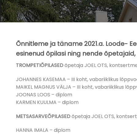
Õnnitleme ja täname 2021.a. Loode- Eest
esinenud õpilasi ning nende õpetajaid,
TROMPETIÕPILASED
õpetaja JOEL OTS, kontsertme
JOHANNES KASEMAA – III koht, vabariiklikus lõppv
MAIKEL MAGNUS VÄLJA – III koht, vabariiklikus lõp
JOONAS LOOS – diplom
KARMEN KUULMA – diplom
METSASARVEÕPILASED
õpetaja JOEL OTS, kontser
HANNA IMALA – diplom