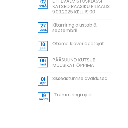
ETTEVALMISTUSKLASSI
02
sept.
KATSED RAASIKU FILIAALIS
9.09.2025 KELL 19.00
Kitarriring alustab 8.
27
aug.
septembril
Otsime klaveriõpetajat
18
juuli
PÄÄSULIND KUTSUB
06
mai
MUUSIKAT ÕPPIMA
Sisseastumise avaldused
01
apr.
Trummiringi ajad
19
märts