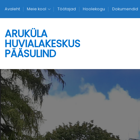
Skip
Avaleht
Meie kool
Töötajad
Hoolekogu
Dokumendid
to
content
ARUKÜLA
HUVIALAKESKUS
PÄÄSULIND