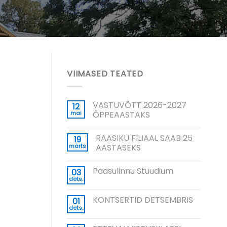
VIIMASED TEATED
VASTUVÕTT 2026-2027
12
mai
ÕPPEAASTAKS
RAASIKU FILIAAL SAAB 25
19
märts
AASTASEKS
Pääsulinnu Stuudium
03
dets.
KONTSERTID DETSEMBRIS
01
dets.