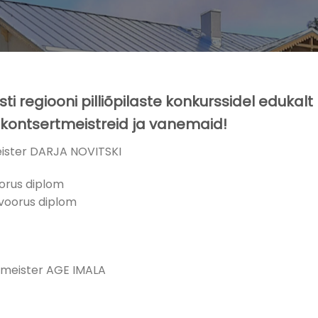
i regiooni pilliõpilaste konkurssidel edukalt
 kontsertmeistreid ja vanemaid!
ister DARJA NOVITSKI
oorus diplom
pvoorus diplom
tmeister AGE IMALA