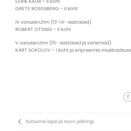
EERIK KAUR – II koht
GRETE ROSENBERG – II koht
IV vanuserühm (13-14- aastased)
ROBERT OTSING – II koht
V vanuserühm (15- aastased ja vanemad)
KÄRT SOKOLOV – I koht ja eripreemia musikaalsuse 
Kutsume lapsi ja noori pilliringi