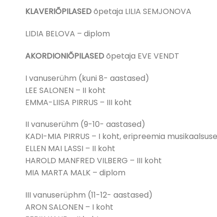
KLAVERIÕPILASED
õpetaja LILIA SEMJONOVA
LIDIA BELOVA – diplom
AKORDIONIÕPILASED
õpetaja EVE VENDT
I vanuserühm (kuni 8- aastased)
LEE SALONEN – II koht
EMMA-LIISA PIRRUS – III koht
II vanuserühm (9-10- aastased)
KADI-MIA PIRRUS – I koht, eripreemia musikaalsuse 
ELLEN MAI LASSI – II koht
HAROLD MANFRED VILBERG – III koht
MIA MARTA MALK – diplom
III vanuserüphm (11-12- aastased)
ARON SALONEN – I koht